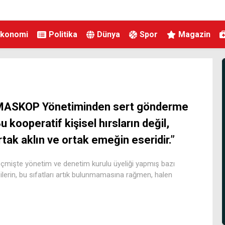
Ekonomi
Politika
Dünya
Spor
Magazin
MASKOP Yönetiminden sert gönderme
Bu kooperatif kişisel hırsların değil,
rtak aklın ve ortak emeğin eseridir.”
çmişte yönetim ve denetim kurulu üyeliği yapmış bazı
şilerin, bu sıfatları artık bulunmamasına rağmen, halen