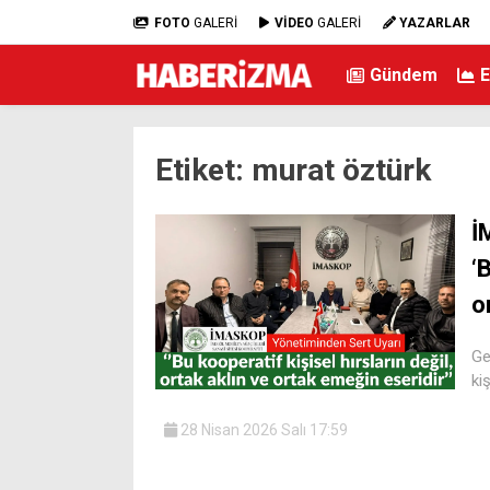
FOTO
GALERİ
VİDEO
GALERİ
YAZARLAR
Gündem
Etiket:
murat öztürk
İ
‘
o
Ge
ki
28 Nisan 2026 Salı 17:59