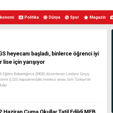
Ekonomi
Politika
Dünya
Spor
Magazin
GS heyecanı başladı, binlerce öğrenci iyi
r lise için yarışıyor
lli Eğitim Bakanlığınca (MEB) düzenlenen Liselere Geçiş
stemi (LGS) kapsamındaki merkezi sınav, tüm Türkiye’de
duğu
2 Haziran Cuma Okullar Tatil Edildi MEB