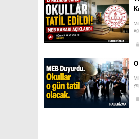
K
Mi
eğ
O
Mi
ya