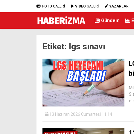
FOTO
GALERİ
VİDEO
GALERİ
YAZARLAR
Gündem
Etiket:
lgs sınavı
L
bi
Mi
Si
ol
13 Haziran 2026 Cumartesi 11:14
1