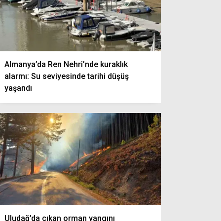
Almanya’da Ren Nehri’nde kuraklık
alarmı: Su seviyesinde tarihi düşüş
yaşandı
Uludağ’da çıkan orman yangını