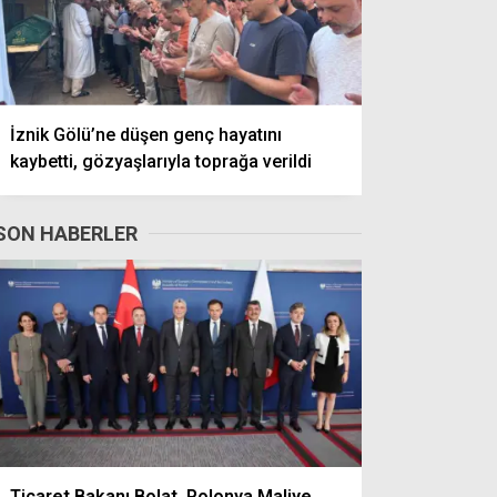
İznik Gölü’ne düşen genç hayatını
kaybetti, gözyaşlarıyla toprağa verildi
SON HABERLER
Ticaret Bakanı Bolat, Polonya Maliye