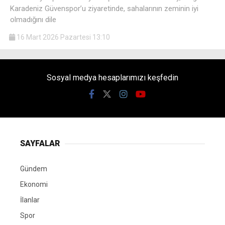
Karadeniz Güvenspor’u ziyaretinde, sahalarının zeminin iyi
olmadığını dile
16 Mart 2026 Pazartesi 13:10
Sosyal medya hesaplarımızı keşfedin
SAYFALAR
Gündem
Ekonomi
İlanlar
Spor