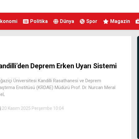
Ekonomi
Politika
Dünya
Spor
Magazin
andilli’den Deprem Erken Uyarı Sistemi
ğaziçi Üniversitesi Kandilli Rasathanesi ve Deprem
aştırma Enstitüsü (KRDAE) Müdürü Prof. Dr. Nurcan Meral
el,
20 Kasım 2025 Perşembe 10:04