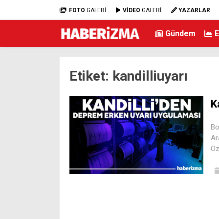
FOTO
GALERİ
VİDEO
GALERİ
YAZARLAR
Gündem
Etiket:
kandilliuyarı
K
Bo
Ar
Öz