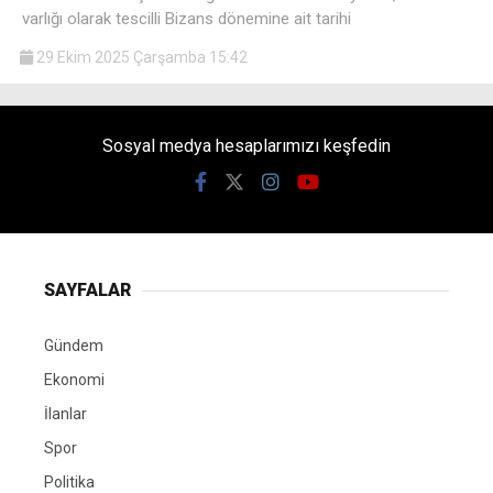
varlığı olarak tescilli Bizans dönemine ait tarihi
29 Ekim 2025 Çarşamba 15:42
Sosyal medya hesaplarımızı keşfedin
SAYFALAR
Gündem
Ekonomi
İlanlar
Spor
Politika