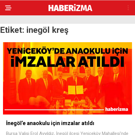
Etiket:
inegöl kreş
İnegöl’e anaokulu için imzalar atıldı
Bursa Valisi Erol Ayyıldız, İnegöl ilçesi Yeniceköy Mahallesi’nde