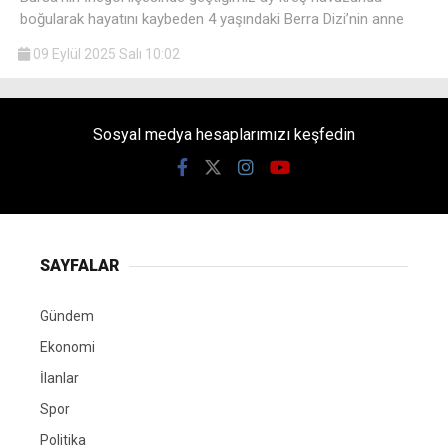
boğularak hayatını kaybeden 4 yaşındaki Berra Dizi’nin anne
09 Eylül 2025 Salı 10:02
Sosyal medya hesaplarımızı keşfedin
SAYFALAR
Gündem
Ekonomi
İlanlar
Spor
Politika