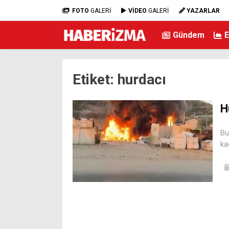
FOTO
GALERİ
VİDEO
GALERİ
YAZARLAR
Gündem
Etiket:
hurdacı
H
Bu
ka