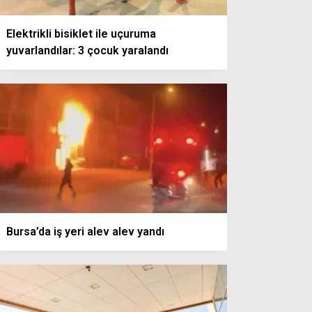
Elektrikli bisiklet ile uçuruma
yuvarlandılar: 3 çocuk yaralandı
Bursa’da iş yeri alev alev yandı