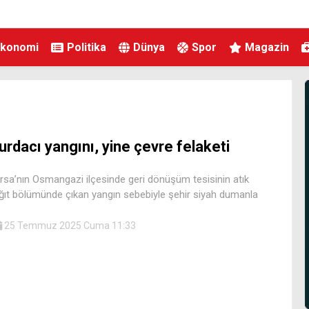
Ekonomi
Politika
Dünya
Spor
Magazin
urdacı yangını, yine çevre felaketi
rsa’nın Osmangazi ilçesinde geri dönüşüm tesisinin atık
ğıt bölümünde çıkan yangın sebebiyle şehir siyah dumanla
25 Temmuz 2025 Cuma 11:33