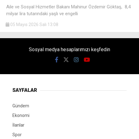
Aile ve Sosyal Hizmetler Bakanı Mahinur Özdemir Göktaş, 8,4
milyar lira tutarındaki yaşlı ve engelli
05 Mayıs 2026 Salı 13:08
Sosyal medya hesaplarımızı keşfedin
SAYFALAR
Gündem
Ekonomi
İlanlar
Spor