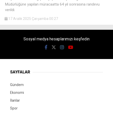
Müdürlüğüne yapılan müracaatta 64 yıl sonrasına randevu
verildi.
17 Aralık 2025 Çarşamba 00:27
Sosyal medya hesaplarımızı keşfedin
SAYFALAR
Gündem
Ekonomi
İlanlar
Spor