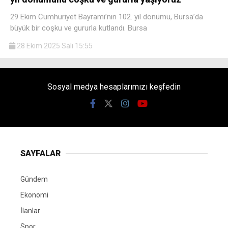
29 Ekim Cumhuriyet Bayramı’nın 102. yıl dönümü, Bursa’da
büyük bir coşku ve gururla kutlandı. Bursa
28 Ekim 2025 Salı 15:55
Sosyal medya hesaplarımızı keşfedin
SAYFALAR
Gündem
Ekonomi
İlanlar
Spor