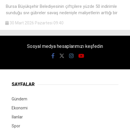
Bursa Büyükşehir Belediyesinin çiftçilere yüzde 50 indirimle
sunduğu sıvı gübreler savaş nedeniyle maliyetlerin arttığı bir
30 Mart 2026 Pazartesi 09:40
Sosyal medya hesaplarımızı keşfedin
SAYFALAR
Gündem
Ekonomi
İlanlar
Spor