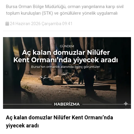
Bursa Orman Bölge Müdürlüğü, orman yangınlarına karşı sivil
toplum kuruluşları (STK) ve gönüllülere yönelik uygulamalı
24 Haziran 2026 Çarşamba 09:41
Aç kalan domuzlar Nilüfer Kent Ormanı’nda
yiyecek aradı