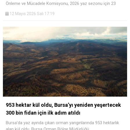
Önleme ve Mücadele Komisyonu, 2026 yaz sezonu için 23
12 Mayıs 2026 Salı 17:19
953 hektar kül oldu, Bursa’yı yeniden yeşertecek
300 bin fidan için ilk adım atıldı
Bursa’da yaz ayında çıkan orman yangınlarında 953 hektarlık
alan kül oldu. Bursa Orman Bölge Müdürlüğü