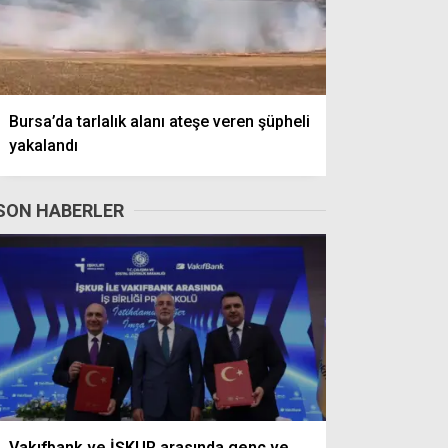
Bursa’da tarlalık alanı ateşe veren şüpheli
yakalandı
SON HABERLER
Vakıfbank ve İŞKUR arasında genç ve