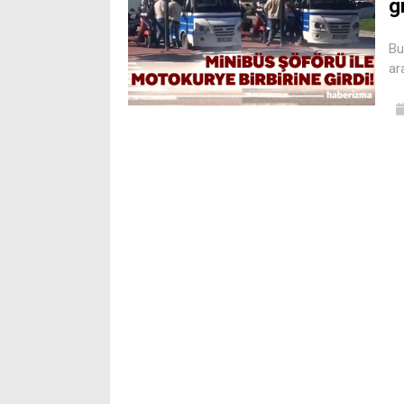
gi
Bu
ar