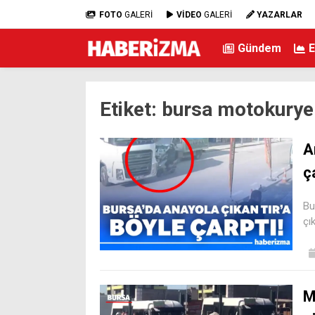
FOTO
GALERİ
VİDEO
GALERİ
YAZARLAR
Gündem
Etiket:
bursa motokurye
A
ç
Bu
çı
M