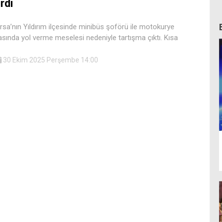
rdi
rsa’nın Yıldırım ilçesinde minibüs şoförü ile motokurye
asında yol verme meselesi nedeniyle tartışma çıktı. Kısa
30 Ekim 2025 Perşembe 14:00