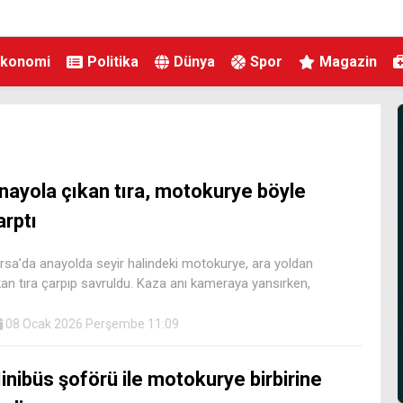
Ekonomi
Politika
Dünya
Spor
Magazin
nayola çıkan tıra, motokurye böyle
arptı
rsa’da anayolda seyir halindeki motokurye, ara yoldan
kan tıra çarpıp savruldu. Kaza anı kameraya yansırken,
08 Ocak 2026 Perşembe 11:09
inibüs şoförü ile motokurye birbirine