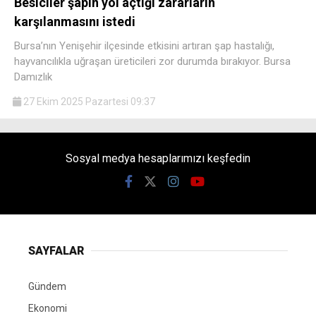
Besiciler şapın yol açtığı zararların
karşılanmasını istedi
Bursa’nın Yenişehir ilçesinde etkisini artıran şap hastalığı,
hayvancılıkla uğraşan üreticileri zor durumda bırakıyor. Bursa
Damızlık
27 Ekim 2025 Pazartesi 09:37
Sosyal medya hesaplarımızı keşfedin
SAYFALAR
Gündem
Ekonomi