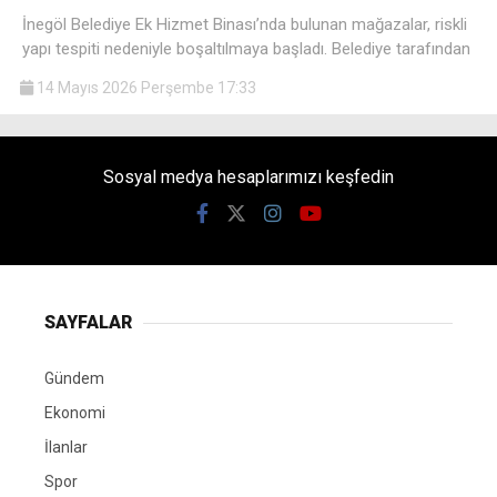
İnegöl Belediye Ek Hizmet Binası’nda bulunan mağazalar, riskli
yapı tespiti nedeniyle boşaltılmaya başladı. Belediye tarafından
14 Mayıs 2026 Perşembe 17:33
Sosyal medya hesaplarımızı keşfedin
SAYFALAR
Gündem
Ekonomi
İlanlar
Spor