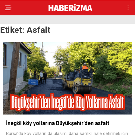
Etiket:
Asfalt
İnegöl köy yollarına Büyükşehir’den asfalt
Bursa’da köy yolların da ulaşımı daha sağlıklı hale getirmek için