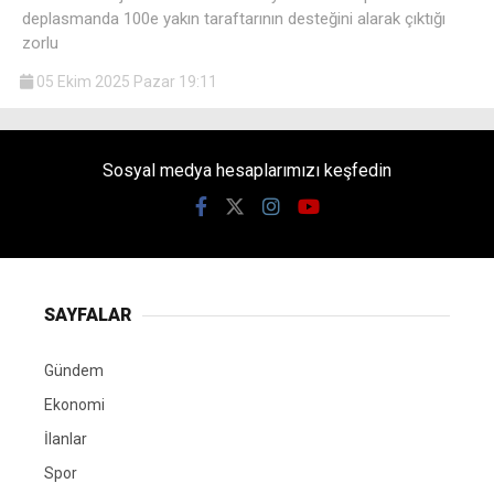
deplasmanda 100e yakın taraftarının desteğini alarak çıktığı
zorlu
05 Ekim 2025 Pazar 19:11
Sosyal medya hesaplarımızı keşfedin
SAYFALAR
Gündem
Ekonomi
İlanlar
Spor