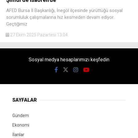
AFED Bursa İl Başkanlığı, İnegöl ilçesinde yürüttüğü sosyal
sorumluluk çalışmalarına hız kesmeden devam ediyor.
Geçtiğimiz
27 Ekim 2025 Pazartesi 13:04
Sosyal medya hesaplarımızı keşfedin
SAYFALAR
Gündem
Ekonomi
İlanlar