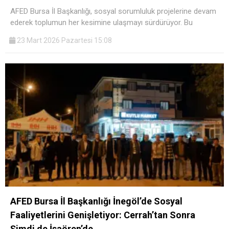
AFED Bursa İl Başkanlığı, sosyal sorumluluk projelerine devam
ederek toplumun her kesimine ulaşmayı sürdürüyor. Bu
23 Mart 2026 Pazartesi 15:08
AFED Bursa İl Başkanlığı İnegöl’de Sosyal
Faaliyetlerini Genişletiyor: Cerrah’tan Sonra
Şimdi de İsaören’de