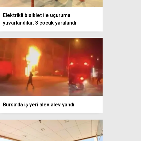
Elektrikli bisiklet ile uçuruma
yuvarlandılar: 3 çocuk yaralandı
Bursa’da iş yeri alev alev yandı