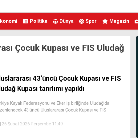
Ekonomi
Politika
Dünya
Spor
Magazin
rası Çocuk Kupası ve FIS Uludağ
luslararası 43’üncü Çocuk Kupası ve FIS
ludağ Kupası tanıtımı yapıldı
rkiye Kayak Federasyonu ve Eker iş birliğinde Uludağ’da
zenlenecek 43’üncü Uluslararası Çocuk Kupası ve FIS
26 Şubat 2026 Perşembe 11:49