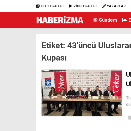
FOTO
GALERİ
VİDEO
GALERİ
YAZARLAR
Gündem
Etiket:
43’üncü Uluslara
Kupası
U
U
Tü
dü