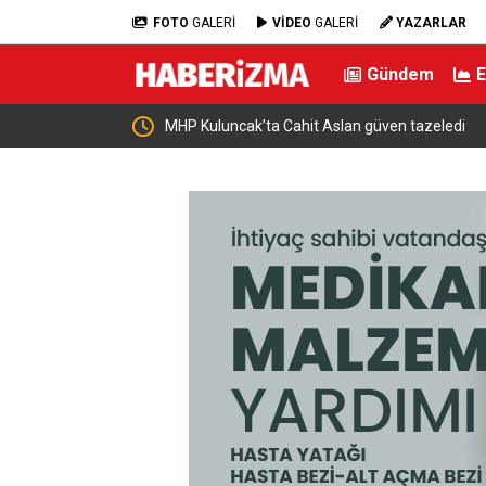
FOTO
GALERİ
VİDEO
GALERİ
YAZARLAR
Gündem
’lik sermaye artışı
MHP Kuluncak’ta Cahit Aslan güven tazeledi