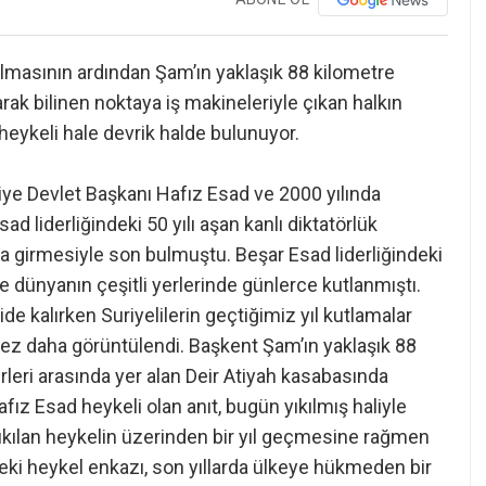
kılmasının ardından Şam’ın yaklaşık 88 kilometre
ak bilinen noktaya iş makineleriyle çıkan halkın
heykeli hale devrik halde bulunuyor.
riye Devlet Başkanı Hafız Esad ve 2000 yılında
 liderliğindeki 50 yılı aşan kanlı diktatörlük
’a girmesiyle son bulmuştu. Beşar Esad liderliğindeki
dünyanın çeşitli yerlerinde günlerce kutlanmıştı.
ide kalırken Suriyelilerin geçtiğimiz yıl kutlamalar
r kez daha görüntülendi. Başkent Şam’ın yaklaşık 88
eri arasında yer alan Deir Atiyah kasabasında
ız Esad heykeli olan anıt, bugün yıkılmış haliyle
 yıkılan heykelin üzerinden bir yıl geçmesine rağmen
deki heykel enkazı, son yıllarda ülkeye hükmeden bir