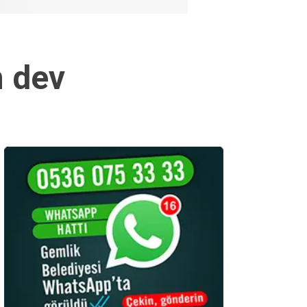
n dev