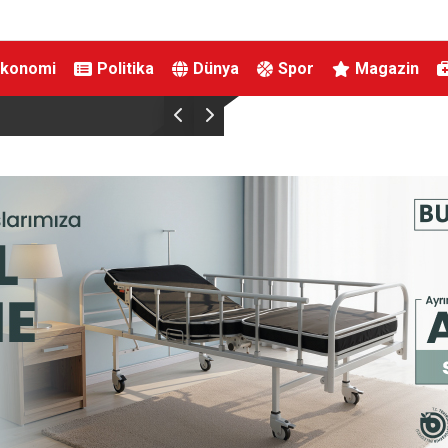
Ekonomi
Politika
Dünya
Spor
Magazin
Akçadağ Belediyesi asfalt mesaisini sürdürüyo