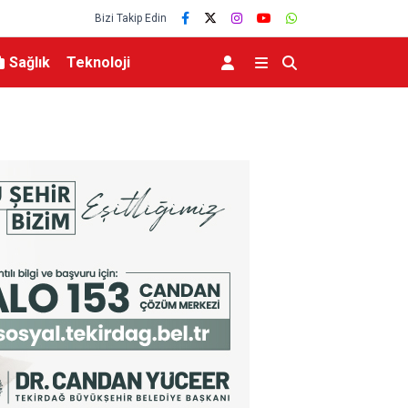
Bizi Takip Edin
Sağlık
Teknoloji
r
Mahalleyi savaş alanına çevirdi, alkollü kadın sü
unuttu