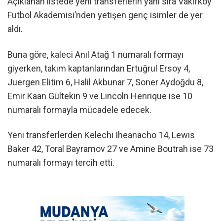
Açıklanan listede yeni transferlerin yanı sıra Vakıfköy
Futbol Akademisi’nden yetişen genç isimler de yer
aldı.
Buna göre, kaleci Anıl Atağ 1 numaralı formayı
giyerken, takım kaptanlarından Ertuğrul Ersoy 4,
Juergen Elitim 6, Halil Akbunar 7, Soner Aydoğdu 8,
Emir Kaan Gültekin 9 ve Lincoln Henrique ise 10
numaralı formayla mücadele edecek.
Yeni transferlerden Kelechi Iheanacho 14, Lewis
Baker 42, Toral Bayramov 27 ve Amine Boutrah ise 73
numaralı formayı tercih etti.