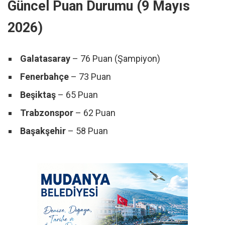
Güncel Puan Durumu (9 Mayıs
2026)
Galatasaray
– 76 Puan (Şampiyon)
Fenerbahçe
– 73 Puan
Beşiktaş
– 65 Puan
Trabzonspor
– 62 Puan
Başakşehir
– 58 Puan