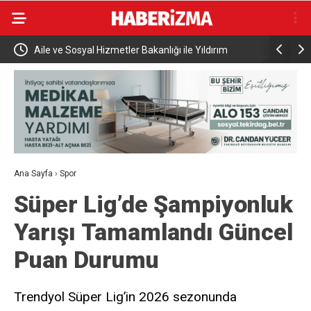
 Yıldırım
Bakan Kurum’un katılımıyla Hatay’da 8 bin 500 hak
sahibinin konutu belirlendi
Ana Sayfa
›
Spor
Süper Lig’de Şampiyonluk
Yarışı Tamamlandı Güncel
Puan Durumu
Trendyol Süper Lig’in 2026 sezonunda