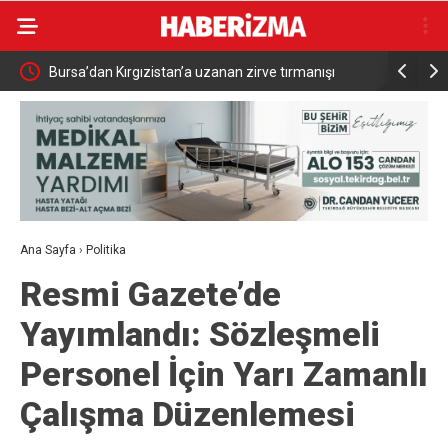
du
Bursa’dan Kırgızistan’a uzanan zirve tırmanışı
Bursa’da p
bilgilendi
Ana Sayfa
›
Politika
Resmi Gazete’de
Yayımlandı: Sözleşmeli
Personel İçin Yarı Zamanlı
Çalışma Düzenlemesi