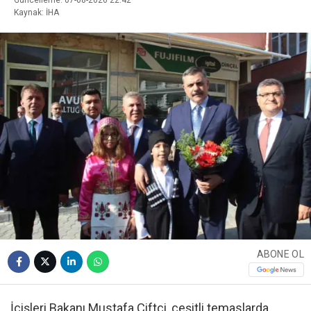
Kaynak: İHA
ABONE OL
İçişleri Bakanı Mustafa Çiftçi, çeşitli temaslarda