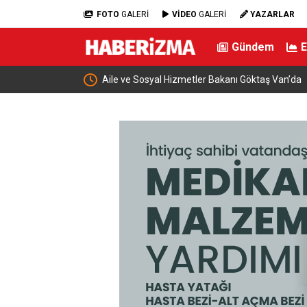
FOTO
GALERİ
VİDEO
GALERİ
YAZARLAR
Gündem
ladı
Aile ve Sosyal Hizmetler Bakanı Göktaş Van’da