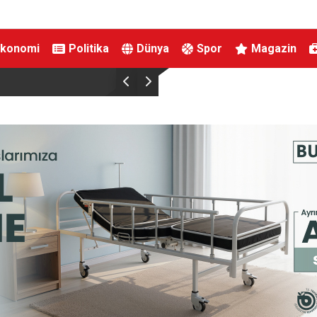
Ekonomi
Politika
Dünya
Spor
Magazin
Uludağ’da orman yangını