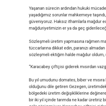
Yaşanan sürecin ardından hukuki mücadel
yaşadığımız sorunlar mahkemeye taşındı, ke
güveniyoruz. Haksız ithamlarla mağdur ed
mağduriyetimizin er ya da geç giderilece
Sözleşmeli üretim yapmasına rağmen mağ
tüccarlarına dikkat edin, paranızı almadan
sözleşmeli ektiğim halde mağdur oldum, s
“Karacabey çiftçisi giderek mısırdan vaz
Bu yıl umudunu domates, biber ve mısıra b
olduğunu dile getiren Gezegen, üretimdeki
bölgedeki üretim değişikliklerine değine
bir iki yıl içinde tarımda ne kadar üretiri