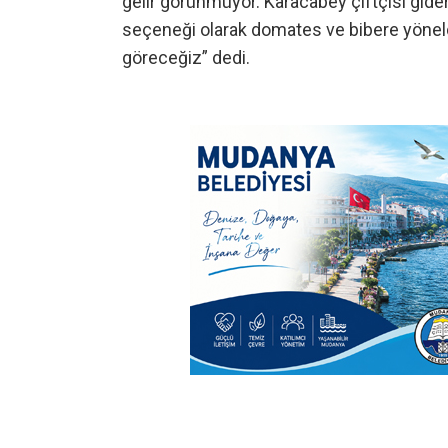
gelir görünmüyor. Karacabey çiftçisi gider
seçeneği olarak domates ve bibere yöneldi
göreceğiz” dedi.