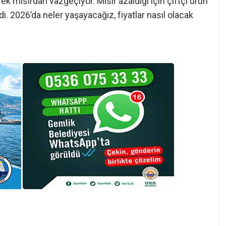
ek mısırdan vazgeçiyor. Mısır azaldığı için çiftçi ürün
. 2026’da neler yaşayacağız, fiyatlar nasıl olacak