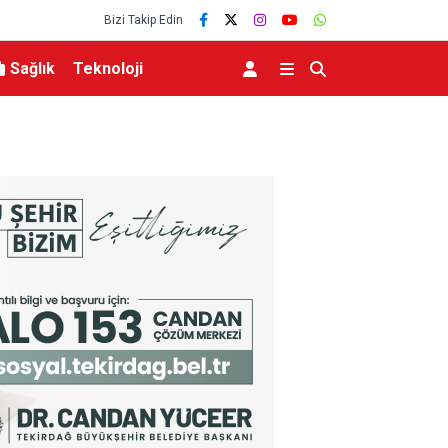
Bizi Takip Edin
Sağlık
Teknoloji
MHP Kula İlçe Başkanı Hüseyin Sönmez oldu