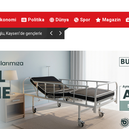
Ekonomi
Politika
Dünya
Spor
Magazin
İnegöl’de orman yangını; Havadan ve karadan m