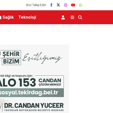
Bizi Takip Edin
Sağlık
Teknoloji
üdahale başlatıldı
Bakan Yumaklı: “Son 24 yılda milli park sayısını 