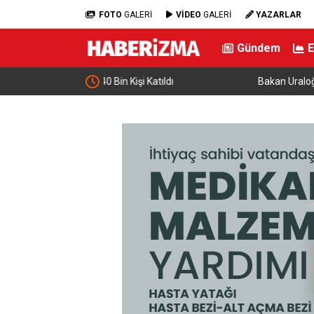
FOTO
GALERİ
VİDEO
GALERİ
YAZARLAR
Gündem
tıldı
Bakan Uraloğlu, Kayseri’de gençlerle buluştu