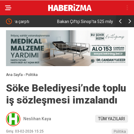
Bakan Çiftçi Sinop’ta 525 milyon TL’lik yatırımları
Karacab
açtı: “Devlet vatandaşına daha hızlı ulaşacak”
Ana Sayfa
›
Politika
Söke Belediyesi’nde toplu
iş sözleşmesi imzalandı
Neslihan Kaya
TÜM YAZILARI
Giriş: 03-02-2026 15:25
Politika