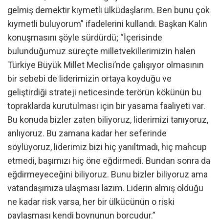
gelmiş demektir kıymetli ülküdaşlarım. Ben bunu çok
kıymetli buluyorum” ifadelerini kullandı. Başkan Kalın
konuşmasını şöyle sürdürdü; “İçerisinde
bulunduğumuz süreçte milletvekillerimizin halen
Türkiye Büyük Millet Meclisi’nde çalışıyor olmasının
bir sebebi de liderimizin ortaya koyduğu ve
geliştirdiği strateji neticesinde terörün kökünün bu
topraklarda kurutulması için bir yasama faaliyeti var.
Bu konuda bizler zaten biliyoruz, liderimizi tanıyoruz,
anlıyoruz. Bu zamana kadar her seferinde
söylüyoruz, liderimiz bizi hiç yanıltmadı, hiç mahcup
etmedi, başımızı hiç öne eğdirmedi. Bundan sonra da
eğdirmeyeceğini biliyoruz. Bunu bizler biliyoruz ama
vatandaşımıza ulaşması lazım. Liderin almış olduğu
ne kadar risk varsa, her bir ülkücünün o riski
paylaşması kendi boynunun borcudur.”