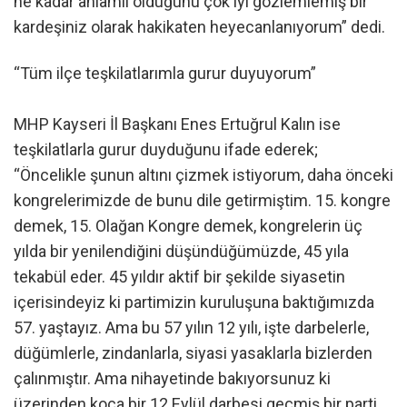
ne kadar anlamlı olduğunu çok iyi gözlemlemiş bir
kardeşiniz olarak hakikaten heyecanlanıyorum” dedi.
“Tüm ilçe teşkilatlarımla gurur duyuyorum”
MHP Kayseri İl Başkanı Enes Ertuğrul Kalın ise
teşkilatlarla gurur duyduğunu ifade ederek;
“Öncelikle şunun altını çizmek istiyorum, daha önceki
kongrelerimizde de bunu dile getirmiştim. 15. kongre
demek, 15. Olağan Kongre demek, kongrelerin üç
yılda bir yenilendiğini düşündüğümüzde, 45 yıla
tekabül eder. 45 yıldır aktif bir şekilde siyasetin
içerisindeyiz ki partimizin kuruluşuna baktığımızda
57. yaştayız. Ama bu 57 yılın 12 yılı, işte darbelerle,
düğümlerle, zindanlarla, siyasi yasaklarla bizlerden
çalınmıştır. Ama nihayetinde bakıyorsunuz ki
üzerinden koca bir 12 Eylül darbesi geçmiş bir parti