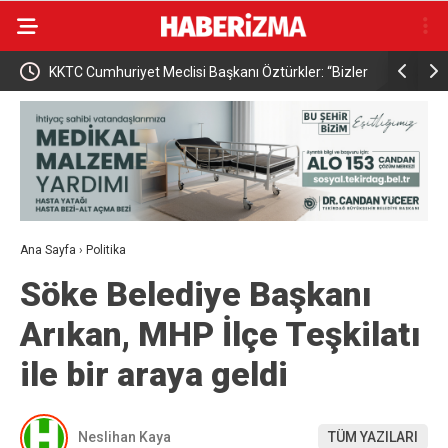
anı Öztürkler: “Bizler
Osmangazi Belediyesi çocuklara okuma kültür
t uluslararası
kazandırıyor
meyeceğiz”
Ana Sayfa
›
Politika
Söke Belediye Başkanı
Arıkan, MHP İlçe Teşkilatı
ile bir araya geldi
Neslihan Kaya
TÜM YAZILARI