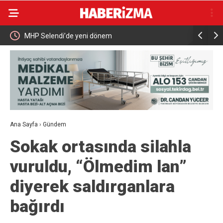
ldu
MHP Selendi’de yeni dönem
Otluk alan
söndürüld
Ana Sayfa
›
Gündem
Sokak ortasında silahla
vuruldu, “Ölmedim lan”
diyerek saldırganlara
bağırdı