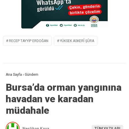
RECEP TAYYIP ERDOĞAN
YÜKSEK ASKERÎ ŞÛRA
Ana Sayfa
›
Gündem
Bursa’da orman yangınına
havadan ve karadan
müdahale
Neslihan Kaya
TÜM YAZILARI