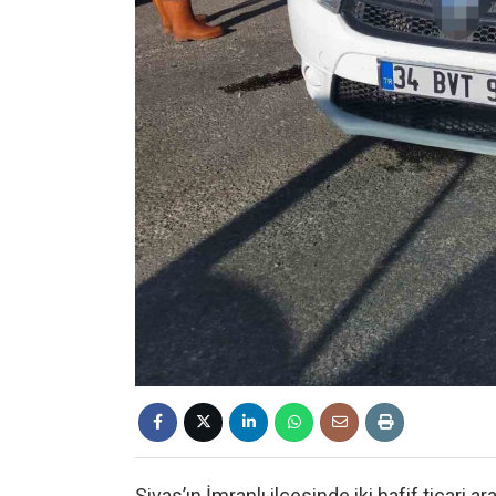
Sivas’ın İmranlı ilçesinde iki hafif ticari 