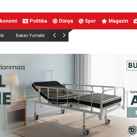
Ekonomi
Politika
Dünya
Spor
Magazin
696’ya çıkardık”
MHP Kütahya’da ilçe kongreleri 13 Ağustos’ta b