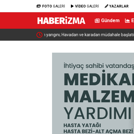
FOTO
GALERİ
VİDEO
GALERİ
YAZARLAR
Gündem
dahale başlatıldı
Bakan Yumaklı: “Son 24 yılda milli park sayısını 