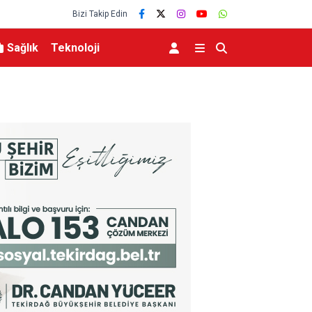
Bizi Takip Edin
Sağlık
Teknoloji
aşlıyor
Osmangazi’de geleceğin yüzücüleri sertifikaları