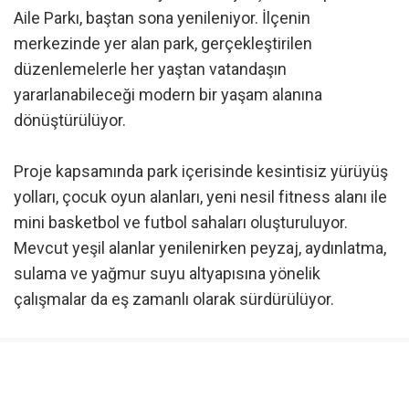
Aile Parkı, baştan sona yenileniyor. İlçenin
merkezinde yer alan park, gerçekleştirilen
düzenlemelerle her yaştan vatandaşın
yararlanabileceği modern bir yaşam alanına
dönüştürülüyor.
Proje kapsamında park içerisinde kesintisiz yürüyüş
yolları, çocuk oyun alanları, yeni nesil fitness alanı ile
mini basketbol ve futbol sahaları oluşturuluyor.
Mevcut yeşil alanlar yenilenirken peyzaj, aydınlatma,
sulama ve yağmur suyu altyapısına yönelik
çalışmalar da eş zamanlı olarak sürdürülüyor.
Çalışmaları yerinde inceleyen Kestel Belediye
Başkanı Ferhat Erol, park içerisindeki uygulamaları
değerlendirerek çalışmaların titizlikle yürütülmesi