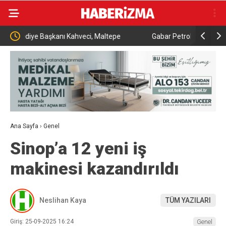
tepe
Gabar Petrol Sahasında Günlük Üretim Rekoru Kırıldı
Küta
yapı
Ana Sayfa
›
Genel
Sinop’a 12 yeni iş
makinesi kazandırıldı
Neslihan Kaya
TÜM YAZILARI
Giriş: 25-09-2025 16:24
Genel