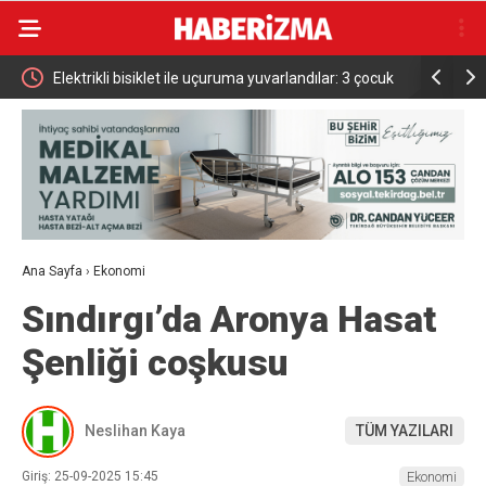
Elektrikli bisiklet ile uçuruma yuvarlandılar: 3 çocuk
Bursa’da i
yaralandı
Ana Sayfa
›
Ekonomi
Sındırgı’da Aronya Hasat
Şenliği coşkusu
Neslihan Kaya
TÜM YAZILARI
Giriş: 25-09-2025 15:45
Ekonomi