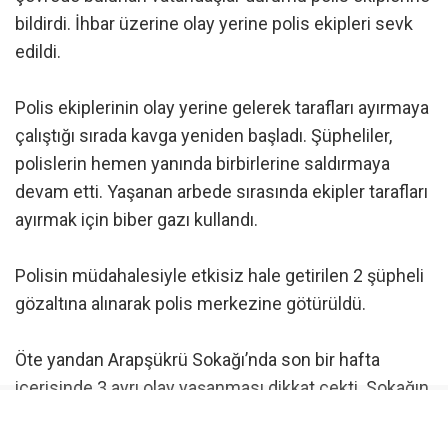
bildirdi. İhbar üzerine olay yerine polis ekipleri sevk
edildi.
Polis ekiplerinin olay yerine gelerek tarafları ayırmaya
çalıştığı sırada kavga yeniden başladı. Şüpheliler,
polislerin hemen yanında birbirlerine saldırmaya
devam etti. Yaşanan arbede sırasında ekipler tarafları
ayırmak için biber gazı kullandı.
Polisin müdahalesiyle etkisiz hale getirilen 2 şüpheli
gözaltına alınarak polis merkezine götürüldü.
Öte yandan Arapşükrü Sokağı’nda son bir hafta
içerisinde 3 ayrı olay yaşanması dikkat çekti. Sokağın
kısa süre içerisinde art arda yaşanan olaylarla
gündeme gelmesi, çevrede bulunan vatandaşların da