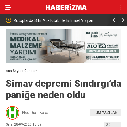
de Gör”
Kutuplarda Sıfır Atık Kitabı İle Bilimsel Vizyon
KKTC Cumhu
Tanıtıldı
egemen eşi
statümüzd
Ana Sayfa
›
Gündem
Simav depremi Sındırgı’da
paniğe neden oldu
Neslihan Kaya
TÜM YAZILARI
Giriş: 28-09-2025 13:39
Gündem