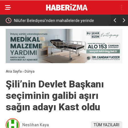
Nilüfer Belediyesi’nden mahallelerde yerinde
Kutuplarda Sıfır A
inceleme
Tanıtıldı
Ana Sayfa
›
Dünya
Şili’nin Devlet Başkanı
seçiminin galibi aşırı
sağın adayı Kast oldu
Neslihan Kaya
TÜM YAZILARI