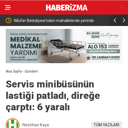
Kutuplarda Sıfır Atık Kitabı İle Bilimsel Vizyon
KKTC Cumhu
Tanıtıldı
egemen eşi
statümüzd
Ana Sayfa
›
Gündem
Servis minibüsünün
lastiği patladı, direğe
çarptı: 6 yaralı
Neslihan Kaya
TÜM YAZILARI