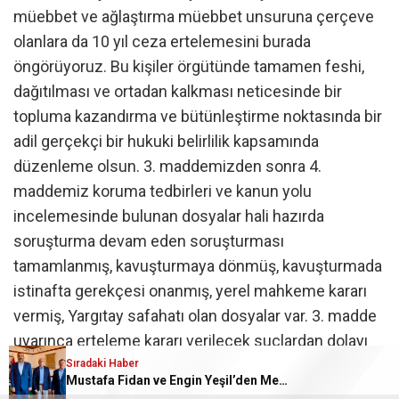
müebbet ve ağlaştırma müebbet unsuruna çerçeve
olanlara da 10 yıl ceza ertelemesini burada
öngörüyoruz. Bu kişiler örgütünde tamamen feshi,
dağıtılması ve ortadan kalkması neticesinde bir
topluma kazandırma ve bütünleştirme noktasında bir
adil gerçekçi bir hukuki belirlilik kapsamında
düzenleme olsun. 3. maddemizden sonra 4.
maddemiz koruma tedbirleri ve kanun yolu
incelemesinde bulunan dosyalar hali hazırda
soruşturma devam eden soruşturması
tamamlanmış, kavuşturmaya dönmüş, kavuşturmada
istinafta gerekçesi onanmış, yerel mahkeme kararı
vermiş, Yargıtay safahatı olan dosyalar var. 3. madde
uyarınca erteleme kararı verilecek suçlardan dolayı
verilmiş olan tutuklama ve adli kontrol ilişkin koruma
Sıradaki Haber
Mustafa Fidan ve Engin Yeşil’den Mehmet Mehdi Eker’e Ziyaret
tedbirleri soruşturma veya kavuşturma bulunduğu