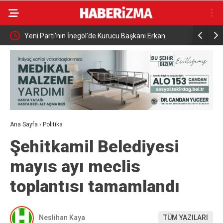
Elektrikli bisiklet ile uçuruma yuvarlandılar: 3 çocuk
Bursa’da i
yaralandı
Ana Sayfa
›
Politika
Şehitkamil Belediyesi
mayıs ayı meclis
toplantısı tamamlandı
Neslihan Kaya
TÜM YAZILARI