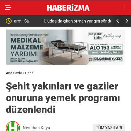
Uludağ’da çıkan orman yangını söndürüldü
MGK 6 Ağu
Güvenlik 
Ana Sayfa
›
Genel
Şehit yakınları ve gaziler
onuruna yemek programı
düzenlendi
Neslihan Kaya
TÜM YAZILARI