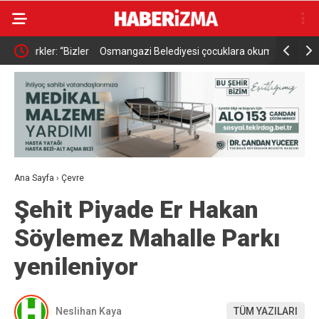
Bizler
Osmangazi Belediyesi çocuklara okuma kültürü
Osmangazi 
kazandırıyor
topluyor
Ana Sayfa
›
Çevre
Şehit Piyade Er Hakan
Söylemez Mahalle Parkı
yenileniyor
Neslihan Kaya
TÜM YAZILARI