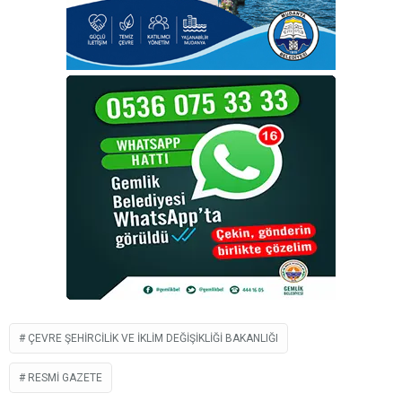
ÇEVRE ŞEHIRCILIK VE İKLIM DEĞIŞIKLIĞI BAKANLIĞI
RESMI GAZETE