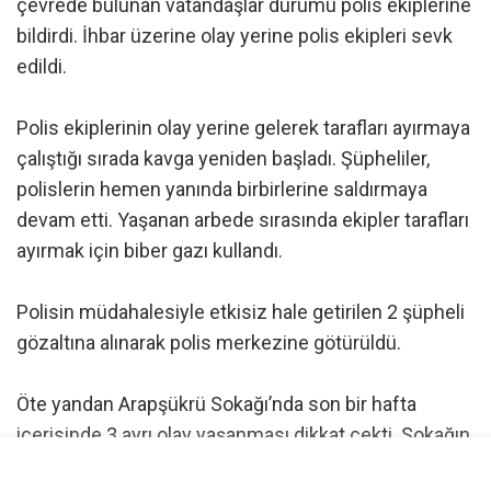
çevrede bulunan vatandaşlar durumu polis ekiplerine
bildirdi. İhbar üzerine olay yerine polis ekipleri sevk
edildi.
Polis ekiplerinin olay yerine gelerek tarafları ayırmaya
çalıştığı sırada kavga yeniden başladı. Şüpheliler,
polislerin hemen yanında birbirlerine saldırmaya
devam etti. Yaşanan arbede sırasında ekipler tarafları
ayırmak için biber gazı kullandı.
Polisin müdahalesiyle etkisiz hale getirilen 2 şüpheli
gözaltına alınarak polis merkezine götürüldü.
Öte yandan Arapşükrü Sokağı’nda son bir hafta
içerisinde 3 ayrı olay yaşanması dikkat çekti. Sokağın
kısa süre içerisinde art arda yaşanan olaylarla