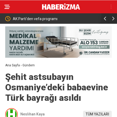
 programı
Nilüfer Belediyesi’nden mahallelerd
inceleme
Ana Sayfa
›
Gündem
Şehit astsubayın
Osmaniye’deki babaevine
Türk bayrağı asıldı
Neslihan Kaya
TÜM YAZILARI