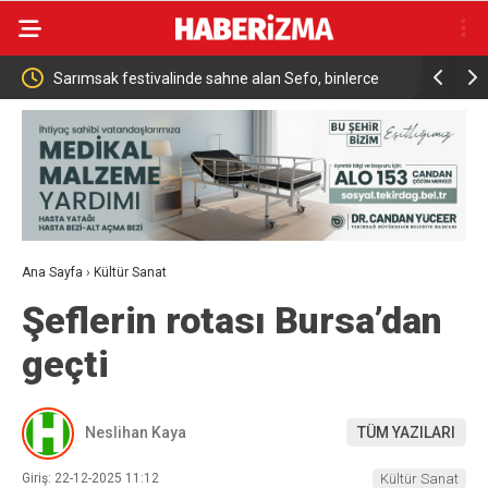
arımsak festivalinde sahne alan Sefo, binlerce
Sanatçı Cansever ha
atandaşa unutulmaz bir gece yaşattı
Ana Sayfa
›
Kültür Sanat
Şeflerin rotası Bursa’dan
geçti
Neslihan Kaya
TÜM YAZILARI
Giriş: 22-12-2025 11:12
Kültür Sanat