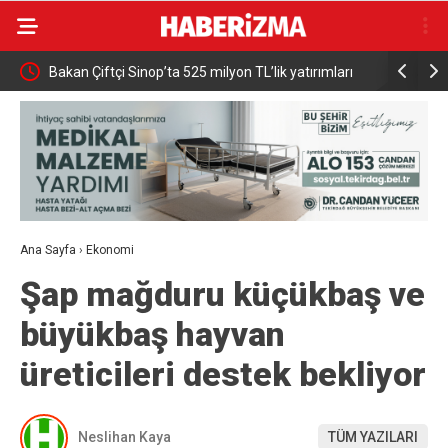
Bakan Çiftçi Sinop’ta 525 milyon TL’lik yatırımları
Karacabey
açtı: “Devlet vatandaşına daha hızlı ulaşacak”
Ana Sayfa
›
Ekonomi
Şap mağduru küçükbaş ve
büyükbaş hayvan
üreticileri destek bekliyor
Neslihan Kaya
TÜM YAZILARI