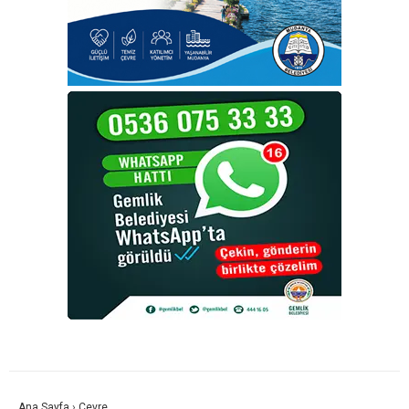
Ana Sayfa
›
Çevre