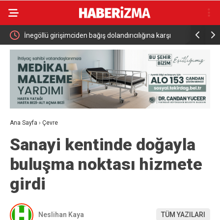
le
İnegöllü girişimciden bağış dolandırıcılığına karşı
Başkan Ara
dijital çözüm: “Askıda”
Ana Sayfa
›
Çevre
Sanayi kentinde doğayla
buluşma noktası hizmete
girdi
Neslihan Kaya
TÜM YAZILARI