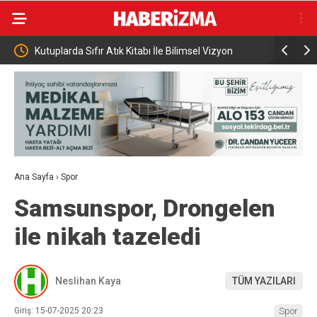
Kitabı İle Bilimsel Vizyon
KKTC Cumhuriyet Meclisi Başkanı Öztürk
egemen eşitliğimizden ve eşit uluslara
statümüzden asla taviz vermeyeceğiz
Ana Sayfa
›
Spor
Samsunspor, Drongelen
ile nikah tazeledi
Neslihan Kaya
TÜM YAZILARI
Giriş: 15-07-2025 20:23
Spor