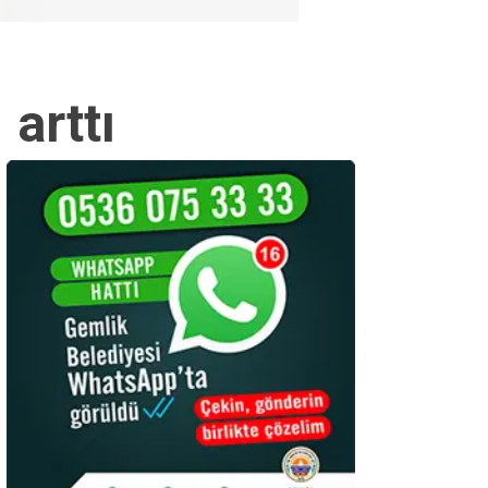
arttı