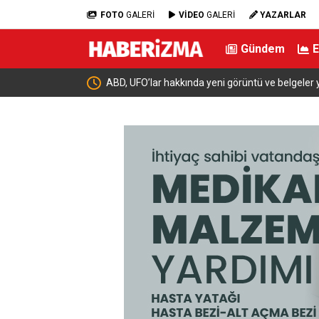
FOTO
GALERİ
VİDEO
GALERİ
YAZARLAR
Gündem
yayınladı
Çalıntı araçla 10 kilometre kaçtı, 380 bin TL cez