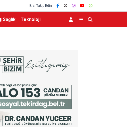
Bizi Takip Edin
Sağlık
Teknoloji
ddialara Resmi Yanıt
Bakan Şimşek, Gercüş’te toplu açılış törenine ka