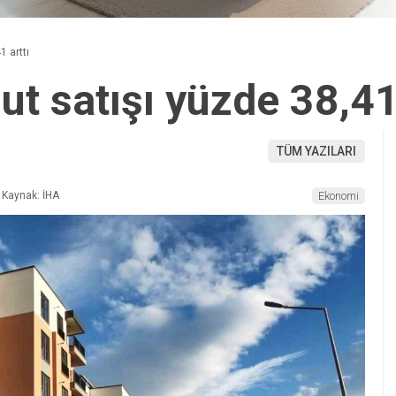
 arttı
t satışı yüzde 38,41 
TÜM YAZILARI
Kaynak: İHA
Ekonomi