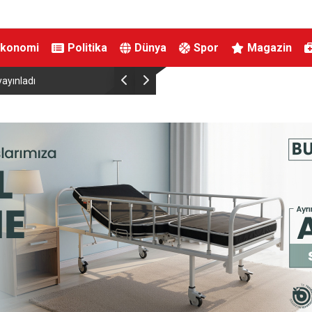
Ekonomi
Politika
Dünya
Spor
Magazin
a yedi
Mekke Ortak Savunma Anlaşması Hakkındaki İ