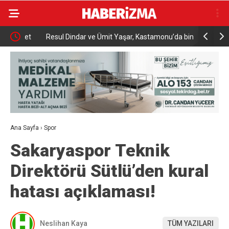
met
Resul Dindar ve Ümit Yaşar, Kastamonu’da binlerce
Menderes B
vatandaşa unutulmaz bir gece yaşattı
Ana Sayfa
›
Spor
Sakaryaspor Teknik
Direktörü Sütlü’den kural
hatası açıklaması!
Neslihan Kaya
TÜM YAZILARI