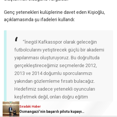
Genç yetenekleri kulüplerine davet eden Kişioğlu,
açıklamasında şu ifadeleri kullandı:
“İnegöl Kafkasspor olarak geleceğin
futbolcularını yetiştirecek güçlü bir akademi
yapılanması oluşturuyoruz. Bu doğrultuda
gerçekleştireceğimiz seçmelerde 2012,
2013 ve 2014 doğumlu sporcularımızı
yakından gözlemleme fırsatı bulacağız.
Hedefimiz sadece yetenekli oyuncuları
keşfetmek değil, onları doğru eğitim
anlayışıyla Türk futboluna kazandırmaktır.
Sıradaki Haber
Osmangazi’nin başarılı pilotu kupayı başkan Aydın’la payl
Geleceğin Kafkassporlu futbolcularını