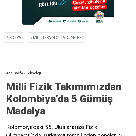
KONYA
MILLI TEKNOLOJI ATÖLYELERI
Ana Sayfa
›
Teknoloji
Milli Fizik Takımımızdan
Kolombiya’da 5 Gümüş
Madalya
Kolombiya’daki 56. Uluslararası Fizik
Olimpiyatı’nda Türkiye’yi temsil eden gençler, 5