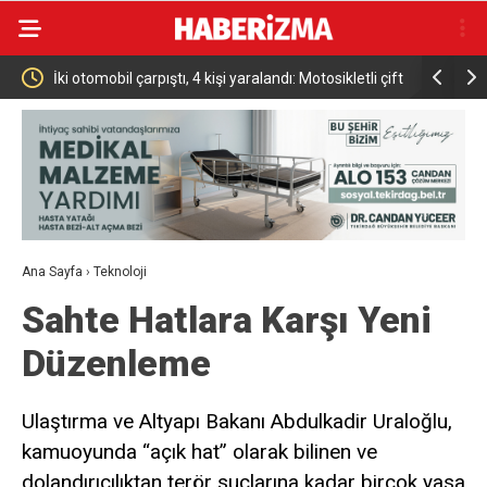
İki otomobil çarpıştı, 4 kişi yaralandı: Motosikletli çift
Türkiye Ulus
kazadan kıl payı kurtuldu
Altın Madal
Ana Sayfa
›
Teknoloji
Sahte Hatlara Karşı Yeni
Düzenleme
Ulaştırma ve Altyapı Bakanı Abdulkadir Uraloğlu,
kamuoyunda “açık hat” olarak bilinen ve
dolandırıcılıktan terör suçlarına kadar birçok yasa