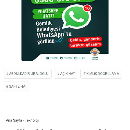
ABDULKADIR URALOĞLU
AÇIK HAT
KIMLIK DOĞRULAMA
SAHTE HAT
Ana Sayfa
›
Teknoloji