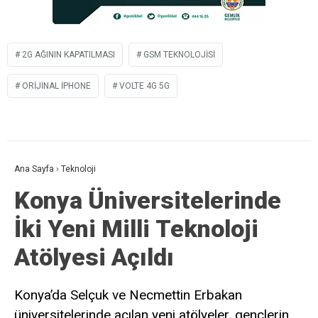
2G AĞININ KAPATILMASI
GSM TEKNOLOJISI
ORIJINAL IPHONE
VOLTE 4G 5G
Ana Sayfa
›
Teknoloji
Konya Üniversitelerinde
İki Yeni Milli Teknoloji
Atölyesi Açıldı
Konya’da Selçuk ve Necmettin Erbakan
üniversitelerinde açılan yeni atölyeler, gençlerin