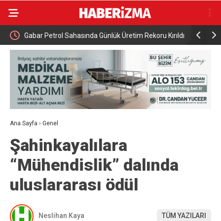
Gabar Petrol Sahasında Günlük Üretim Rekoru Kırıldı
Kütahya Be
yapıldı
Ana Sayfa
›
Genel
Şahinkayalılara
“Mühendislik” dalında
uluslararası ödül
Neslihan Kaya
TÜM YAZILARI