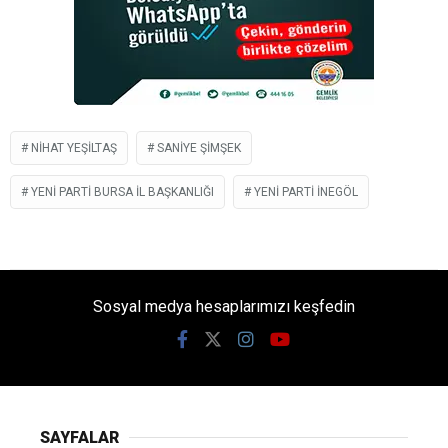
NIHAT YEŞILTAŞ
SANIYE ŞIMŞEK
YENI PARTI BURSA IL BAŞKANLIĞI
YENİ PARTI İNEGÖL
Sosyal medya hesaplarımızı keşfedin
SAYFALAR