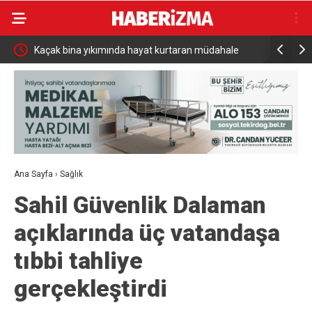
akistan
Kaçak bina yıkımında hayat kurtaran müdahale
İnegöllü gi
dijital çö
Ana Sayfa
›
Sağlık
Sahil Güvenlik Dalaman
açıklarında üç vatandaşa
tıbbi tahliye
gerçekleştirdi