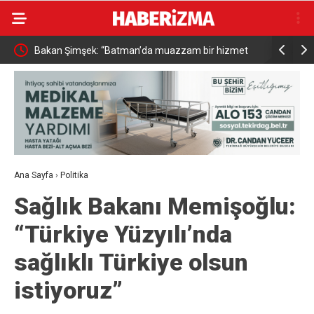
Bakan Şimşek: “Batman’da muazzam bir hizmet
Resul Din
fırtınası var”
vatandaşa
Ana Sayfa
›
Politika
Sağlık Bakanı Memişoğlu:
“Türkiye Yüzyılı’nda
sağlıklı Türkiye olsun
istiyoruz”