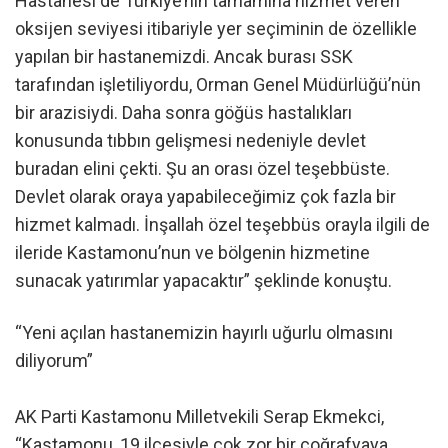
Hastanesi de Türkiye’nin tamamına hizmet veren
oksijen seviyesi itibariyle yer seçiminin de özellikle
yapılan bir hastanemizdi. Ancak burası SSK
tarafından işletiliyordu, Orman Genel Müdürlüğü’nün
bir arazisiydi. Daha sonra göğüs hastalıkları
konusunda tıbbın gelişmesi nedeniyle devlet
buradan elini çekti. Şu an orası özel teşebbüste.
Devlet olarak oraya yapabileceğimiz çok fazla bir
hizmet kalmadı. İnşallah özel teşebbüs orayla ilgili de
ileride Kastamonu’nun ve bölgenin hizmetine
sunacak yatırımlar yapacaktır” şeklinde konuştu.
“Yeni açılan hastanemizin hayırlı uğurlu olmasını
diliyorum”
AK Parti Kastamonu Milletvekili Serap Ekmekci,
“Kastamonu, 19 ilçesiyle çok zor bir coğrafyaya