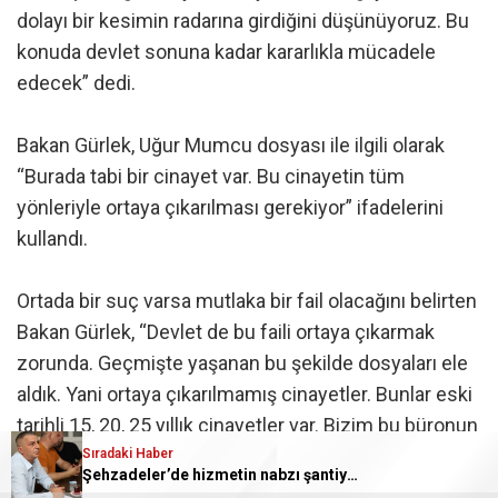
dolayı bir kesimin radarına girdiğini düşünüyoruz. Bu
konuda devlet sonuna kadar kararlıkla mücadele
edecek” dedi.
Bakan Gürlek, Uğur Mumcu dosyası ile ilgili olarak
“Burada tabi bir cinayet var. Bu cinayetin tüm
yönleriyle ortaya çıkarılması gerekiyor” ifadelerini
kullandı.
Ortada bir suç varsa mutlaka bir fail olacağını belirten
Bakan Gürlek, “Devlet de bu faili ortaya çıkarmak
zorunda. Geçmişte yaşanan bu şekilde dosyaları ele
aldık. Yani ortaya çıkarılmamış cinayetler. Bunlar eski
tarihli 15, 20, 25 yıllık cinayetler var. Bizim bu büronun
kuruluş amacı bu mücadelede sonuna kadar
Sıradaki Haber
Şehzadeler’de hizmetin nabzı şantiyede tutuldu
kararlılıkla mücadele etmek, üzerine gitmek, karanlık