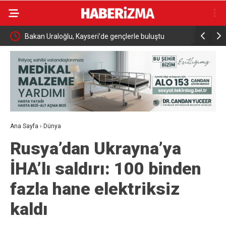
 Kayseri’de gençlerle buluştu
İnegöl’de orman yangını; Havadan
müdahale başlatıldı
Ana Sayfa
›
Dünya
Rusya’dan Ukrayna’ya
İHA’lı saldırı: 100 binden
fazla hane elektriksiz
kaldı