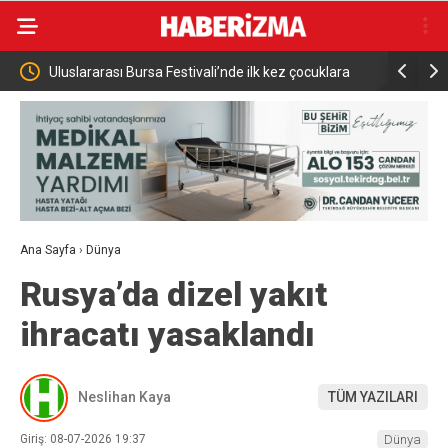
eri
Uluslararası Bursa Festivali’nde ilk kez çocuklara
Adalet Bak
kapılarını açtı
Uğur Mumcu
Ana Sayfa
›
Dünya
Rusya’da dizel yakıt
ihracatı yasaklandı
Neslihan Kaya
TÜM YAZILARI
Giriş: 08-07-2026 19:37
Dünya