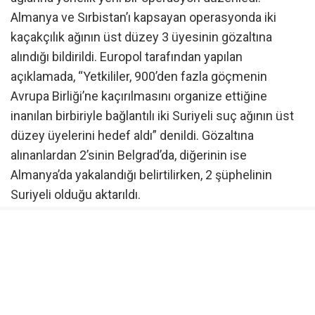
Almanya ve Sırbistan’ı kapsayan operasyonda iki
kaçakçılık ağının üst düzey 3 üyesinin gözaltına
alındığı bildirildi. Europol tarafından yapılan
açıklamada, “Yetkililer, 900’den fazla göçmenin
Avrupa Birliği’ne kaçırılmasını organize ettiğine
inanılan birbiriyle bağlantılı iki Suriyeli suç ağının üst
düzey üyelerini hedef aldı” denildi. Gözaltına
alınanlardan 2’sinin Belgrad’da, diğerinin ise
Almanya’da yakalandığı belirtilirken, 2 şüphelinin
Suriyeli olduğu aktarıldı.
“Suriye vatandaşlarını Macaristan’a veya Hırvatistan’a
soktu”
AB Ceza Adaleti İşbirliği Ajansı (Eurojust) tarafından
yapılan açıklamada ise, “Dün Belgrad’da yakalanan